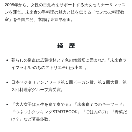
2008年から、女性の目覚めをサポートする天女セミナー＆レッス
ンを運営。未来食の手料理の魅力と技を伝える「つぶつぶ料理教
室」を全国展開、本部は東京早稲田。
経 歴
暮らしの拠点は広葉樹林と７色の雑穀畑に囲まれた「未来食ラ
イフラボ/いのちのアトリエ＠山形小国｣。
日本ベジタリアンアワード第１回ビーガン賞、第２回大賞、第
３回料理家グループ賞受賞。
『大人女子は人生を食で奏でる』『未来食７つのキーフード』
『つぶつぶクッキングSTARTBOOK』『ごはんの力』『野菜だ
け？』など著書多数。