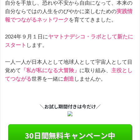
自分を手放し、恐れや不安から自由になって、本来の
自分ならではの人生をのびやかに楽しむための
実践情
報でつながるネットワーク
を育ててきました。
2024年９月１日に
ヤマトナデシコ・ラボとして新たに
スタート
します。
一人一人が日本人として地球人として宇宙人として目
覚めて
「私が私になる大冒険」
に取り組み、
主役とし
てつながる
世界を一緒に
創造
しませんか。
＼お試し期間付きは今だけ／
30日間無料キャンペーン中