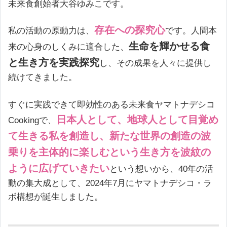
未来食創始者大谷ゆみこです。
存在への探究心
私の活動の原動力は、
です。人間本
生命を輝かせる食
来の心身のしくみに適合した、
と生き方を実践探究
し、その成果を人々に提供し
続けてきました。
すぐに実践できて即効性のある未来食ヤマトナデシコ
日本人として、地球人として目覚め
Cookingで、
て生きる私を創造し、新たな世界の創造の波
乗りを主体的に楽しむという生き方を波紋の
ように広げていきたい
という想いから、40年の活
動の集大成として、2024年7月にヤマトナデシコ・ラ
ボ構想が誕生しました。