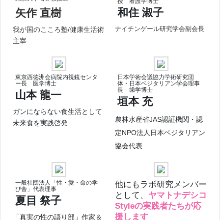
授 看護学博士
和住 淑子
矢作 直樹
ナイチンゲール研究学会副会長
我が国のこころ塾/健康生活術
主宰
東京西徳洲会病院内視鏡センタ
日本学術会議協力学術研究団
ー長 医学博士
体・日本ベジタリアン学会理事
長 歯学博士
山本 龍一
垣本 充
ガンにならない食生活として
農林水産省JAS認証機関・認
未来食を実践啓発
定NPO法人日本ベジタリアン
協会代表
一般社団法人「性・愛・命の学
他にもラボ研究メンバー
び舎」代表理事
として、
ヤマトナデシコ
夏目 祭子
Styleの実践者たちが応
援します
「真実の性の語り部」作家＆