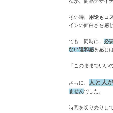
私が、商品デザイ
その時、
用途もコス
インの面白さを感
でも、同時に、
必
ない違和感
を感じ
「このままでいい
人と人
さらに、
ません
でした。
時間を切り売りし